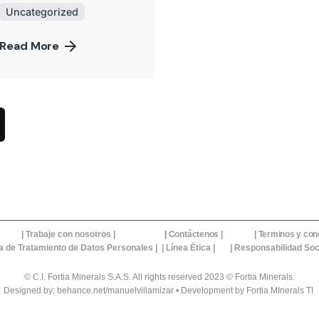
Uncategorized
Read More
| T
rabaje con nosotros
|
|
Contáctenos
| |
Terminos y con
ca de Tratamiento de Datos Personales |
|
Línea Ética
|
|
Responsabilidad Soc
© C.I. Fortia Minerals S.A.S. All rights reserved 2023 © Fortia Minerals.
Designed by: behance.net/manuelvillamizar
• Development by Fortia MInerals TI