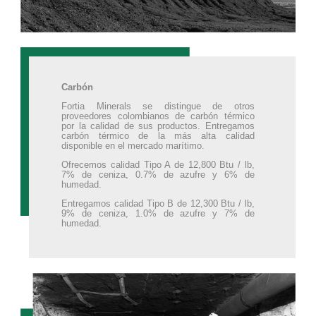
Carbón
Fortia Minerals se distingue de otros
proveedores colombianos de carbón térmico
por la calidad de sus productos. Entregamos
carbón térmico de la más alta calidad
disponible en el mercado marítimo.
Ofrecemos calidad Tipo A de 12,800 Btu / lb,
7% de ceniza, 0.7% de azufre y 6% de
humedad.
Entregamos calidad Tipo B de 12,300 Btu / lb,
9% de ceniza, 1.0% de azufre y 7% de
humedad.