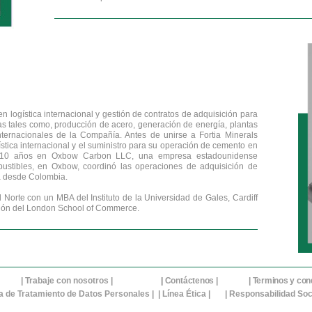
 logística internacional y gestión de contratos de adquisición para
ias tales como, producción de acero, generación de energía, plantas
nternacionales de la Compañía. Antes de unirse a Fortia Minerals
tica internacional y el suministro para su operación de cemento en
te 10 años en Oxbow Carbon LLC, una empresa estadounidense
bustibles, en Oxbow, coordinó las operaciones de adquisición de
a desde Colombia.
l Norte con un MBA del Instituto de la Universidad de Gales, Cardiff
ción del London School of Commerce.
| T
rabaje con nosotros
|
|
Contáctenos
| |
Terminos y con
ca de Tratamiento de Datos Personales |
|
Línea Ética
|
|
Responsabilidad Soc