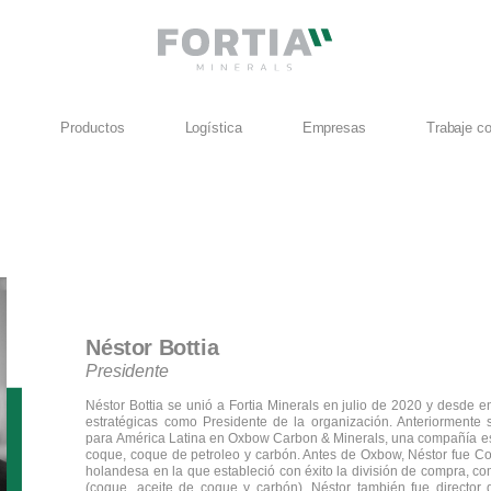
?
Productos
Logística
Empresas
Trabaje c
Néstor Bottia
Presidente
Néstor Bottia se unió a Fortia Minerals en julio de 2020 y desde en
estratégicas como Presidente de la organización. Anteriorment
para América Latina en Oxbow Carbon & Minerals, una compañía es
coque, coque de petroleo y carbón. Antes de Oxbow, Néstor fue 
holandesa en la que estableció con éxito la división de compra, com
(coque, aceite de coque y carbón). Néstor también fue director