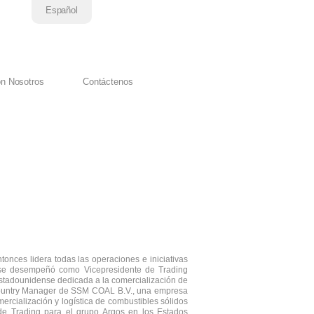
Español
on Nosotros
Contáctenos
tonces lidera todas las operaciones e iniciativas
e se desempeñó como Vicepresidente de Trading
tadounidense dedicada a la comercialización de
Country Manager de SSM COAL B.V., una empresa
ercialización y logística de combustibles sólidos
 de Trading para el grupo Argos en los Estados