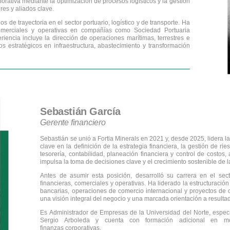
porativa mediante la optimización de procesos logísticos y la gestión
res y aliados clave.
de trayectoria en el sector portuario, logístico y de transporte. Ha
omerciales y operativas en compañías como Sociedad Portuaria
encia incluye la dirección de operaciones marítimas, terrestres e
os estratégicos en infraestructura, abastecimiento y transformación
Sebastián García
Gerente financiero
Sebastián se unió a Fortia Minerals en 2021 y, desde 2025, lidera l
clave en la definición de la estrategia financiera, la gestión de rie
tesorería, contabilidad, planeación financiera y control de costos
impulsa la toma de decisiones clave y el crecimiento sostenible de 
Antes de asumir esta posición, desarrolló su carrera en el sec
financieras, comerciales y operativas. Ha liderado la estructuració
bancarias, operaciones de comercio internacional y proyectos de o
una visión integral del negocio y una marcada orientación a resulta
Es Administrador de Empresas de la Universidad del Norte, especi
Sergio Arboleda y cuenta con formación adicional en mode
finanzas corporativas.